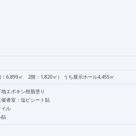
1階：6,899㎡ 2階：1,820㎡） うち展示ホール4,455㎡
下地エポキシ樹脂塗り
主催者室：塩ビシート貼
タイル
ル貼