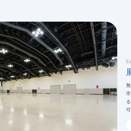
Ex
無
市
る
可