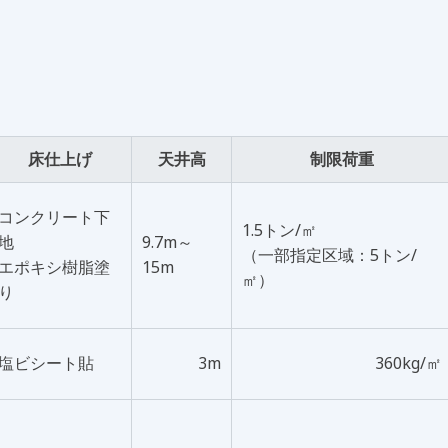
床仕上げ
天井高
制限荷重
コンクリート下
1.5トン/㎡
地
9.7m～
（一部指定区域：5トン/
エポキシ樹脂塗
15m
㎡）
り
塩ビシート貼
3m
360kg/㎡