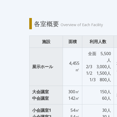
各室概要
Overview of Each Facility
施設
面積
利用人数
全面 5,500
人
4,455
展示ホール
2/3 3,000人
㎡
1/2 1,500人
1/3 800人
大会議室
300㎡
150人
中会議室
142㎡
60人
小会議室1
54㎡
30人
小会議室2
54㎡
30人