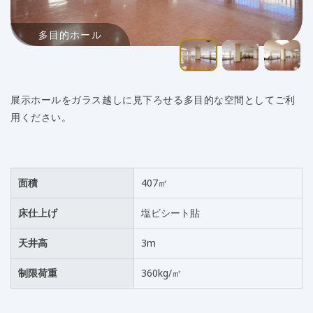
多目的ホール
展示ホールをガラス越しに見下ろせる多目的な空間としてご利
用ください。
面積
407㎡
床仕上げ
塩ビシート貼
天井高
3m
制限荷重
360kg/㎡