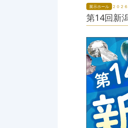
展示ホール
２０２６
第14回新